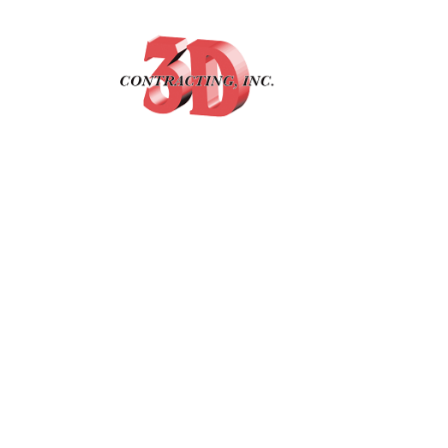
You can select animation type if you want an im
Top to bottom