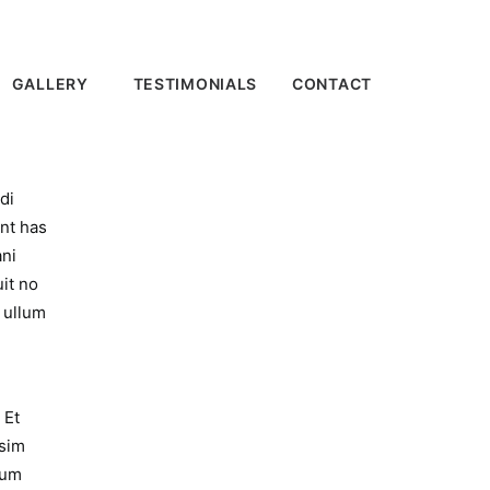
GALLERY
TESTIMONIALS
CONTACT
di
ant has
ani
it no
, ullum
 Et
ssim
ium