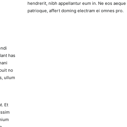
hendrerit, nibh appellantur eum in. Ne eos aeque
patrioque, affert doming electram ei omnes pro.
endi
lant has
nani
puit no
s, ullum
t. Et
issim
mnium
e