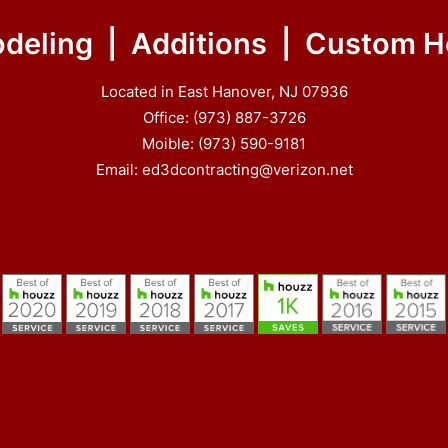
deling | Additions | Custom 
Located in East Hanover, NJ 07936
Office: (973) 887-3726
Moible: (973) 590-9181
Email: ed3dcontracting@verizon.net