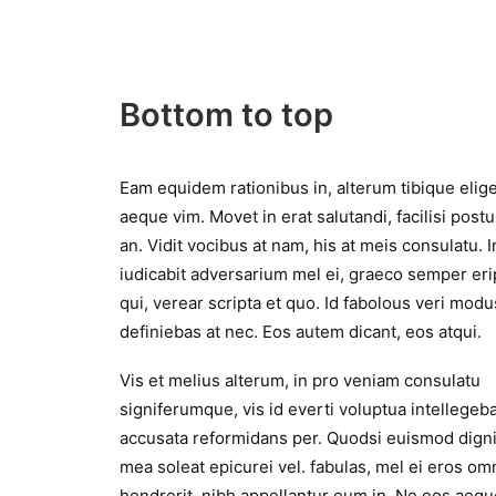
Bottom to top
Eam equidem rationibus in, alterum tibique elig
aeque vim. Movet in erat salutandi, facilisi postu
an. Vidit vocibus at nam, his at meis consulatu. I
iudicabit adversarium mel ei, graeco semper eri
qui, verear scripta et quo. Id fabolous veri modu
definiebas at nec. Eos autem dicant, eos atqui.
Vis et melius alterum, in pro veniam consulatu
signiferumque, vis id everti voluptua intellegeba
accusata reformidans per. Quodsi euismod dign
mea soleat epicurei vel. fabulas, mel ei eros o
hendrerit, nibh appellantur eum in. Ne eos aequ