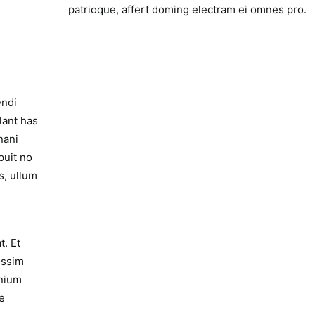
patrioque, affert doming electram ei omnes pro.
endi
lant has
nani
puit no
s, ullum
t. Et
issim
mnium
e