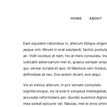
age to be animated when it enters into the browsers viewport.
HOME
ABOUT
Eam equidem rationibus in, alterum tibique eligen
aeque vim. Movet in erat salutandi, facilisi postul
an. Vidit vocibus at nam, his at meis consulatu. In
iudicabit adversarium mel ei, graeco semper eripu
qui, verear scripta et quo. Id fabolous veri modus
definiebas at nec. Eos autem dicant, eos atqui.
Vis et melius alterum, in pro veniam consulatu
signiferumque, vis id everti voluptua intellegebat.
accusata reformidans per. Quodsi euismod digni
mea soleat epicurei vel. fabulas, mel ei eros omn