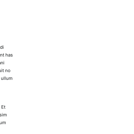
di
ant has
ani
it no
, ullum
 Et
ssim
ium