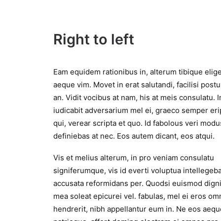
Right to left
Eam equidem rationibus in, alterum tibique elig
aeque vim. Movet in erat salutandi, facilisi postu
an. Vidit vocibus at nam, his at meis consulatu. I
iudicabit adversarium mel ei, graeco semper eri
qui, verear scripta et quo. Id fabolous veri modu
definiebas at nec. Eos autem dicant, eos atqui.
Vis et melius alterum, in pro veniam consulatu
signiferumque, vis id everti voluptua intellegeba
accusata reformidans per. Quodsi euismod dign
mea soleat epicurei vel. fabulas, mel ei eros o
hendrerit, nibh appellantur eum in. Ne eos aequ