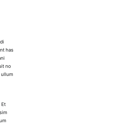
di
ant has
ani
it no
, ullum
 Et
ssim
ium