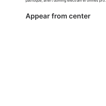
patrioque, affert doming electram ei omnes pro.
Appear from center